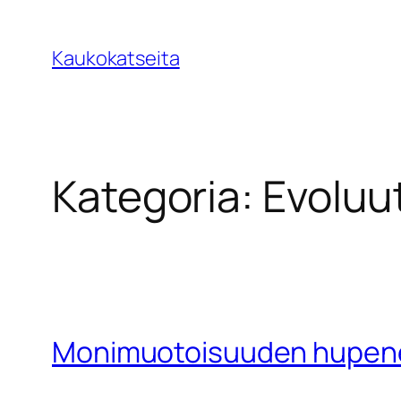
Siirry
sisältöön
Kaukokatseita
Kategoria:
Evoluu
Monimuotoisuuden hupen