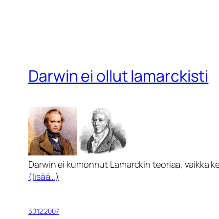
Darwin ei ollut lamarckisti
Darwin ei kumonnut Lamarckin teoriaa, vaikka k
(lisää…)
30.12.2007