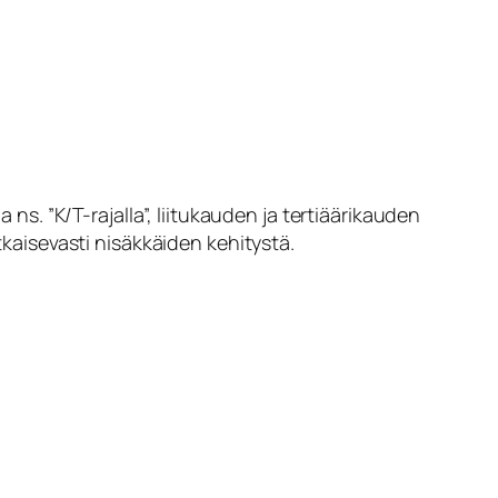
. ”K/T-rajalla”, liitukauden ja tertiäärikauden
tkaisevasti nisäkkäiden kehitystä.