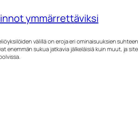
innot ymmärrettäviksi
öyksilöiden välillä on eroja eri ominaisuuksien suhteen
at enemmän sukua jatkavia jälkeläisiä kuin muut, ja si
polvissa.