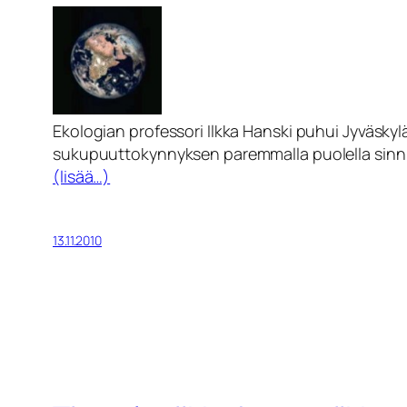
Ekologian professori Ilkka Hanski puhui Jyväskylä
sukupuuttokynnyksen paremmalla puolella sinnitt
(lisää…)
13.11.2010