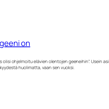
a geeni on
ys olisi ohjelmoitu elävien olentojen geeneihin”. Usein as
kkyydestä huolimatta, vaan sen vuoksi.