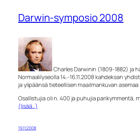
Darwin-symposio 2008
Charles Darwinin (1809-1882) ja hä
Normaalilyseolla 14.-16.11.2008 kahdeksan yhdis
ja ylipäänsä tieteellisen maailmankuvan asemaa
Osallistujia oli n. 400 ja puhujia parikymmentä, 
(lisää…)
19.11.2008