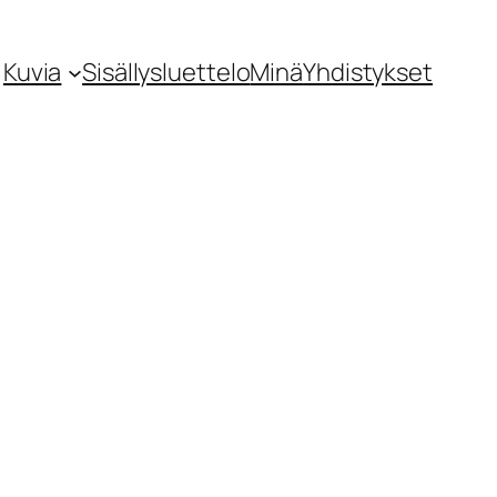
Kuvia
Sisällysluettelo
Minä
Yhdistykset