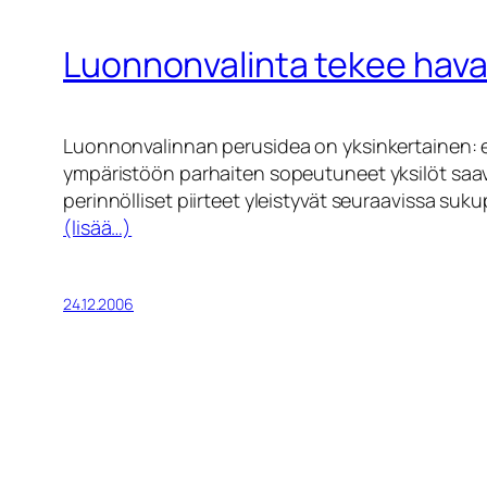
Luonnonvalinta tekee hava
Luonnonvalinnan perusidea on yksinkertainen: eli
ympäristöön parhaiten sopeutuneet yksilöt saav
perinnölliset piirteet yleistyvät seuraavissa suku
(lisää…)
24.12.2006