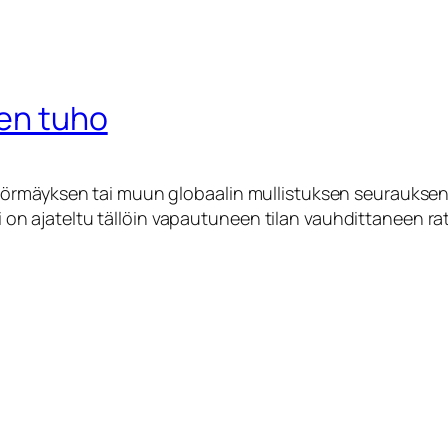
jen tuho
rmäyksen tai muun globaalin mullistuksen seurauksena ns
sti on ajateltu tällöin vapautuneen tilan vauhdittaneen ra