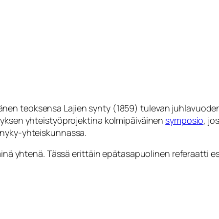
nen teoksensa Lajien synty (1859) tulevan juhlavuoden k
tyksen yhteistyöprojektina kolmipäiväinen
symposio
, jo
 nyky-yhteiskunnassa.
minä yhtenä. Tässä erittäin epätasapuolinen referaatti es