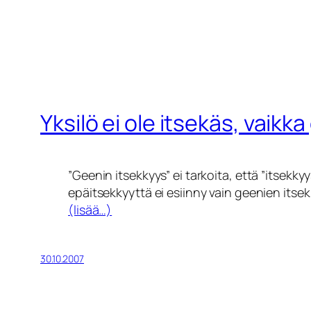
Yksilö ei ole itsekäs, vaikk
”Geenin itsekkyys” ei tarkoita, että ”itsekky
epäitsekkyyttä ei esiinny vain geenien itse
(lisää…)
30.10.2007