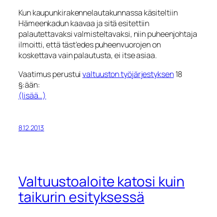
Kun kaupunkirakennelautakunnassa käsiteltiin
Hämeenkadun kaavaa ja sitä esitettiin
palautettavaksi valmisteltavaksi, niin puheenjohtaja
ilmoitti, että täst’edes puheenvuorojen on
koskettava vain palautusta, ei itse asiaa.
Vaatimus perustui
valtuuston työjärjestyksen
18
§:ään:
(lisää…)
8.12.2013
Valtuustoaloite katosi kuin
taikurin esityksessä