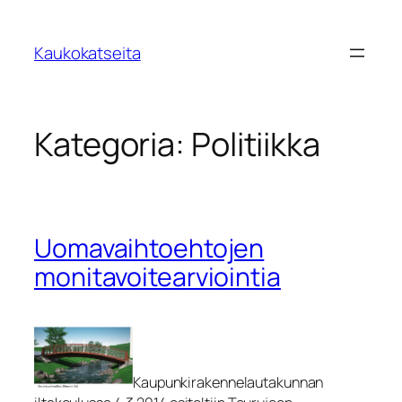
Siirry
sisältöön
Kaukokatseita
Kategoria:
Politiikka
Uomavaihtoehtojen
monitavoitearviointia
Kaupunkirakennelautakunnan