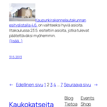
Kaupunkirakennelautakunnan
esityslistalla 4.6.
on vaihteeksi hyviä asioita.
Iltakoulussa 23.5. esiteltiin asioita, jotka tulevat
päätettäväksi myöhemmin.
(lisää…)
31.5.2013
←
Edellinen sivu
1
2
3
4
…
7
Seuraava sivu
→
Blog
Events
Kaukokatseita
Tietoa
Shop