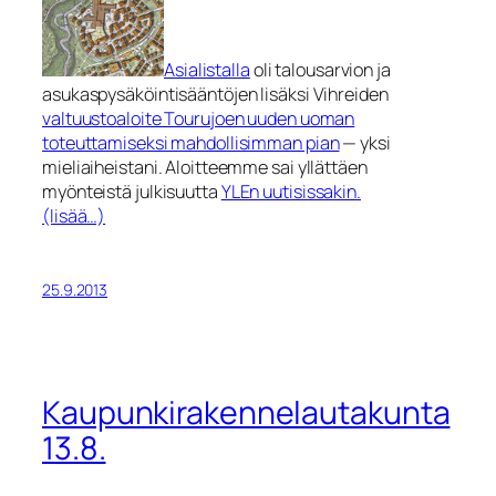
Asialistalla
oli talousarvion ja
asukaspysäköintisääntöjen lisäksi Vihreiden
valtuustoaloite Tourujoen uuden uoman
toteuttamiseksi mahdollisimman pian
— yksi
mieliaiheistani. Aloitteemme sai yllättäen
myönteistä julkisuutta
YLEn uutisissakin.
(lisää…)
25.9.2013
Kaupunkirakennelautakunta
13.8.