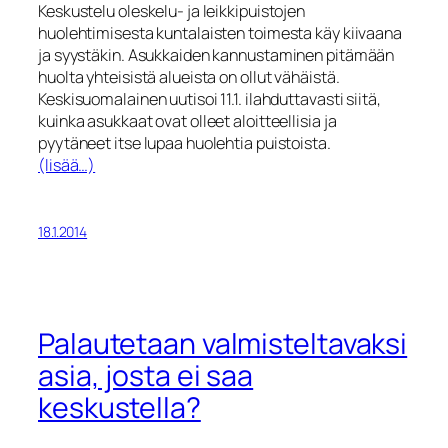
Keskustelu oleskelu- ja leikkipuistojen
huolehtimisesta kuntalaisten toimesta käy kiivaana
ja syystäkin. Asukkaiden kannustaminen pitämään
huolta yhteisistä alueista on ollut vähäistä.
Keskisuomalainen uutisoi 11.1. ilahduttavasti siitä,
kuinka asukkaat ovat olleet aloitteellisia ja
pyytäneet itse lupaa huolehtia puistoista.
(lisää…)
18.1.2014
Palautetaan valmisteltavaksi
asia, josta ei saa
keskustella?