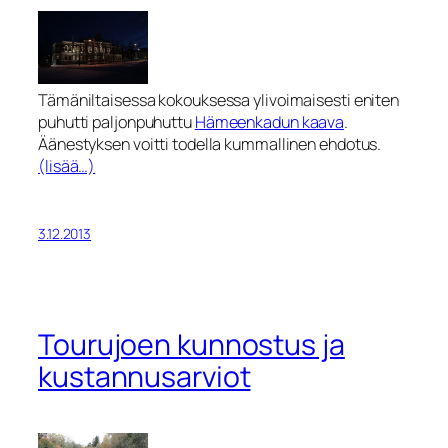
Tämäniltaisessa kokouksessa ylivoimaisesti eniten
puhutti paljonpuhuttu
Hämeenkadun kaava
.
Äänestyksen voitti todella kummallinen ehdotus.
(lisää…)
3.12.2013
Tourujoen kunnostus ja
kustannusarviot