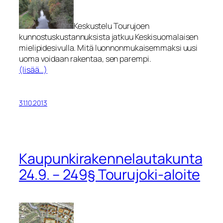
Keskustelu Tourujoen
kunnostuskustannuksista jatkuu Keskisuomalaisen
mielipidesivulla. Mitä luonnonmukaisemmaksi uusi
uoma voidaan rakentaa, sen parempi.
(lisää…)
31.10.2013
Kaupunkirakennelautakunta
24.9. – 249§ Tourujoki-aloite