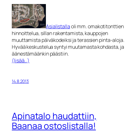
Asialistalla
oli mm. omakotitonttien
hinnoittelua, sillan rakentamista, kauppojen
muuttamista päiväkodeiksi ja terassien pinta-aloja.
Hyvää keskustelua syntyi muutamasta kohdasta, ja
äänestämäänkin päästiin.
(lisää…)
14.8.2013
Apinatalo haudattiin,
Baanaa ostoslistalla!