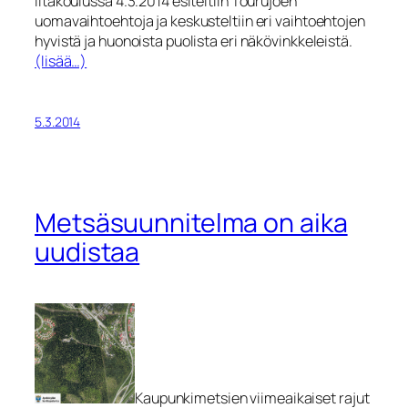
iltakoulussa 4.3.2014 esiteltiin Tourujoen
uomavaihtoehtoja ja keskusteltiin eri vaihtoehtojen
hyvistä ja huonoista puolista eri näkövinkkeleistä.
(lisää…)
5.3.2014
Metsäsuunnitelma on aika
uudistaa
Kaupunkimetsien viimeaikaiset rajut