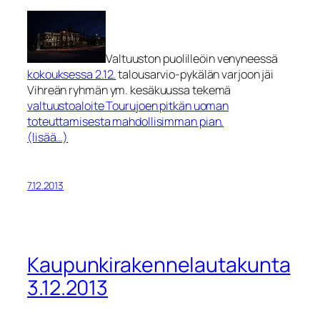
Valtuuston puolilleöin venyneessä
kokouksessa 2.12.
talousarvio-pykälän varjoon jäi
Vihreän ryhmän ym. kesäkuussa tekemä
valtuustoaloite Tourujoen pitkän uoman
toteuttamisesta mahdollisimman pian.
(lisää…)
7.12.2013
Kaupunkirakennelautakunta
3.12.2013