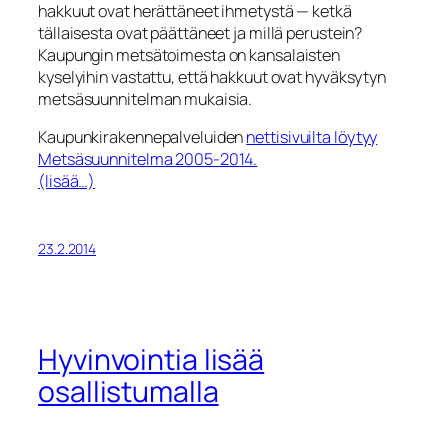
hakkuut ovat herättäneet ihmetystä — ketkä
tällaisesta ovat päättäneet ja millä perustein?
Kaupungin metsätoimesta on kansalaisten
kyselyihin vastattu, että hakkuut ovat hyväksytyn
metsäsuunnitelman mukaisia.
Kaupunkirakennepalveluiden
nettisivuilta löytyy
Metsäsuunnitelma 2005-2014.
(lisää…)
23.2.2014
Hyvinvointia lisää
osallistumalla