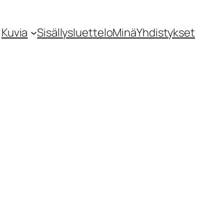
Kuvia
Sisällysluettelo
Minä
Yhdistykset