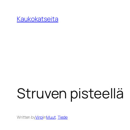
Siirry
sisältöön
Kaukokatseita
Struven pisteellä
Written by
Virpi
in
Muut
, 
Tiede