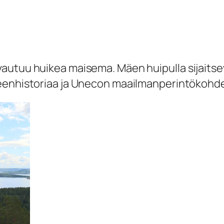
vautuu huikea maisema. Mäen huipulla sijaitse
teenhistoriaa ja Unecon maailmanperintökohd