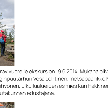
avivuorelle ekskursion 19.6.2014. Mukana oliv
nginpuutarhuri Vesa Lehtinen, metsäpäällikk
ihvonen, ulkoilualueiden esimies Kari Häkkin
lautakunnan edustajana.