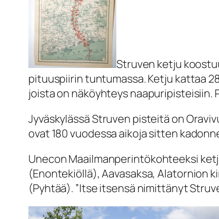
Struven ketju koostu
pituuspiirin tuntumassa. Ketju kattaa 28
joista on näköyhteys naapuripisteisiin. 
Jyväskylässä Struven pisteitä on Oravi
ovat 180 vuodessa aikoja sitten kadonnee
Unecon Maailmanperintökohteeksi ketjus
(Enontekiöllä), Aavasaksa, Alatornion kir
(Pyhtää). ”Itse itsensä nimittänyt Stru