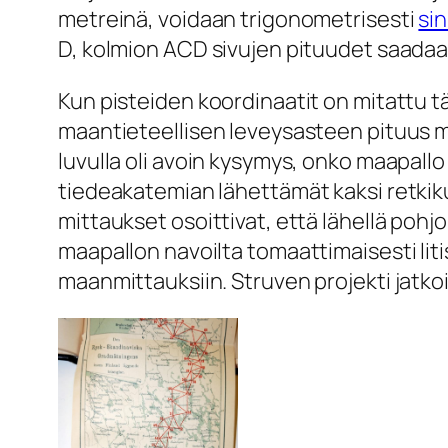
metreinä, voidaan trigonometrisesti
si
D, kolmion ACD sivujen pituudet saadaan
Kun pisteiden koordinaatit on mitattu tä
maantieteellisen leveysasteen pituus met
luvulla oli avoin kysymys, onko maapall
tiedeakatemian lähettämät kaksi retkik
mittaukset osoittivat, että lähellä pohj
maapallon navoilta tomaattimaisesti liti
maanmittauksiin. Struven projekti jatkoi 