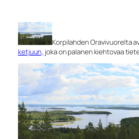
Korpilahden Oravivuorelta a
ketjuun,
joka on palanen kiehtovaa tie