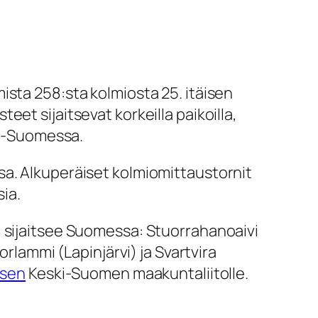
sta 258:sta kolmiosta 25. itäisen
et sijaitsevat korkeilla paikoilla,
ski-Suomessa.
sa. Alkuperäiset kolmiomittaustornit
sia.
i sijaitsee Suomessa: Stuorrahanoaivi
orlammi (Lapinjärvi) ja Svartvira
ksen
Keski-Suomen maakuntaliitolle.