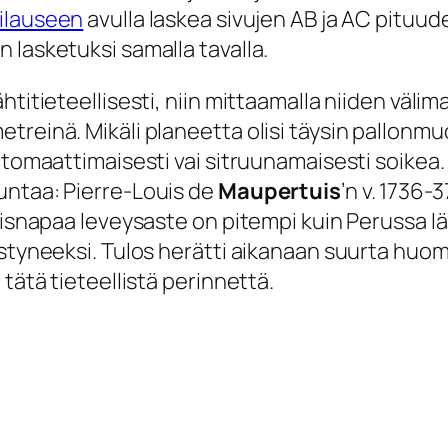
nilauseen
avulla laskea sivujen AB ja AC pituud
 lasketuksi samalla tavalla.
htitieteellisesti, niin mittaamalla niiden väli
reinä. Mikäli planeetta olisi täysin pallonmuo
o tomaattimaisesti vai sitruunamaisesti soike
untaa: Pierre-Louis de
Maupertuis
’n v. 1736
oisnapaa leveysaste on pitempi kuin Perussa lä
styneeksi. Tulos herätti aikanaan suurta huomi
tätä tieteellistä perinnettä.