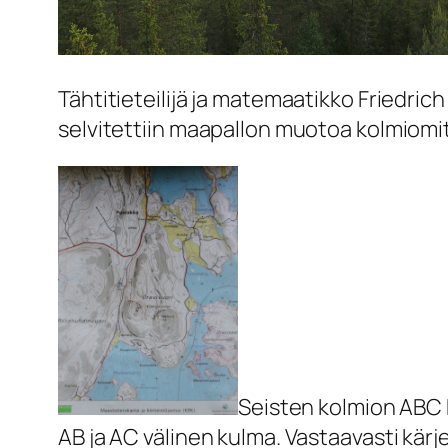
Tähtitieteilijä ja matemaatikko Friedri
selvitettiin maapallon muotoa kolmiomitt
Seisten kolmion ABC kä
AB ja AC välinen kulma. Vastaavasti kärj