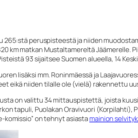
u 265:stä peruspisteestä ja niiden muodostami
20 km matkan Mustaltamereltä Jäämerelle. Piste
Pisteistä 93 sijaitsee Suomen alueella, 14 Ke
vuoren lisäksi mm. Roninmäessä ja Laajavuores
t eikä niiden tilalle ole (vielä) rakennettu uu
ta on valittu 34 mittauspistettä, joista kuus
kon tapuli, Puolakan Oravivuori (Korpilahti), P
ve-komissio” on tehnyt asiasta
mainion selvity