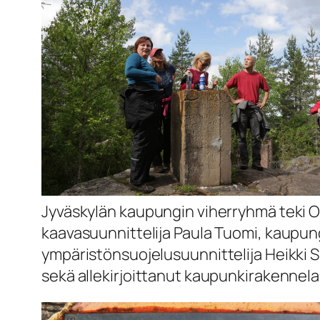
Jyväskylän kaupungin viherryhmä teki Or
kaavasuunnittelija Paula Tuomi, kaupu
ympäristönsuojelusuunnittelija Heikki S
sekä allekirjoittanut kaupunkirakenne