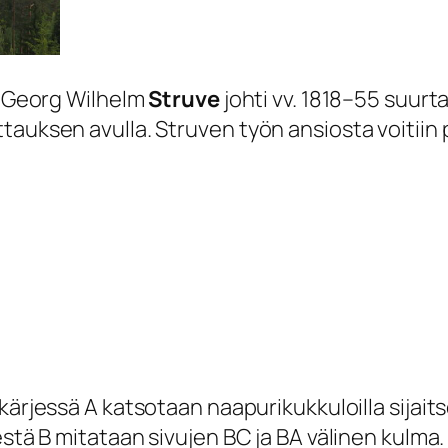
ch Georg Wilhelm
Struve
johti vv. 1818–55 suur
auksen avulla. Struven työn ansiosta voitiin p
rjessä A katsotaan naapurikukkuloilla sijaitsev
estä B mitataan sivujen BC ja BA välinen kulma.