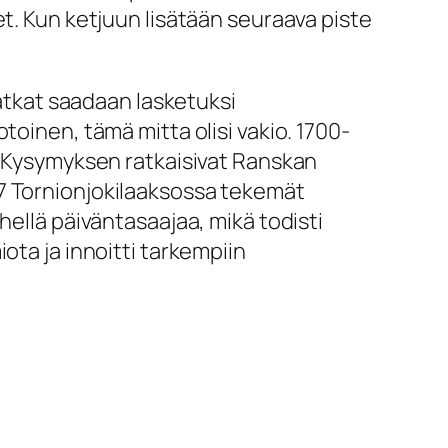
et. Kun ketjuun lisätään seuraava piste
matkat saadaan lasketuksi
toinen, tämä mitta olisi vakio. 1700-
a. Kysymyksen ratkaisivat Ranskan
-37 Tornionjokilaaksossa tekemät
hellä päiväntasaajaa, mikä todisti
ota ja innoitti tarkempiin