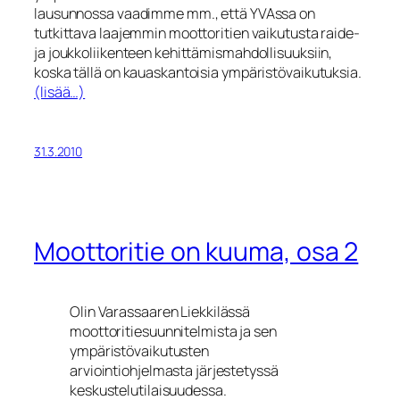
lausunnossa vaadimme mm., että YVAssa on
tutkittava laajemmin moottoritien vaikutusta raide-
ja joukkoliikenteen kehittämismahdollisuuksiin,
koska tällä on kauaskantoisia ympäristövaikutuksia.
(lisää…)
31.3.2010
Moottoritie on kuuma, osa 2
Olin Varassaaren Liekkilässä
moottoritiesuunnitelmista ja sen
ympäristövaikutusten
arviointiohjelmasta järjestetyssä
keskustelutilaisuudessa.