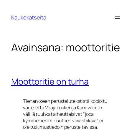
Siirry
sisältöön
Kaukokatseita
Avainsana:
moottoritie
Moottoritie on turha
Tiehankkeen perustelutekstistä kopioitu
väite, että Vaajakosken ja Kanavuoren
välillä ruuhkat aiheuttaisivat ”jopa
kymmenien minuuttien viivästyksiä”, ei
ole tutkimustiedoin perusteltavissa.