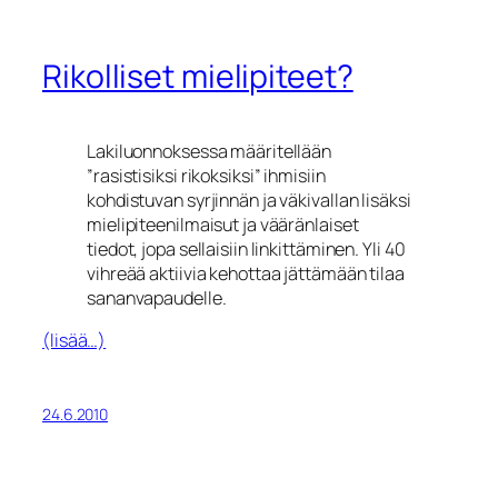
Rikolliset mielipiteet?
Lakiluonnoksessa määritellään
”rasistisiksi rikoksiksi” ihmisiin
kohdistuvan syrjinnän ja väkivallan lisäksi
mielipiteenilmaisut ja vääränlaiset
tiedot, jopa sellaisiin linkittäminen. Yli 40
vihreää aktiivia kehottaa jättämään tilaa
sananvapaudelle.
(lisää…)
24.6.2010