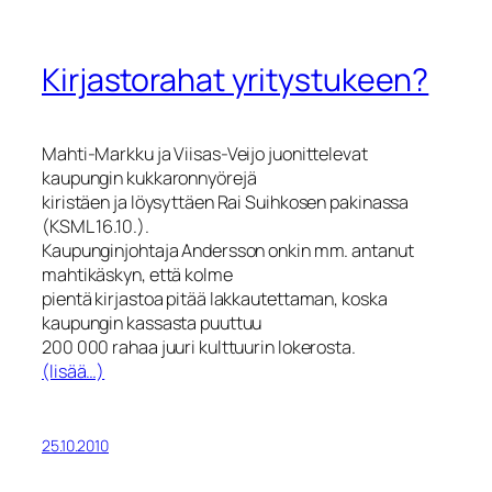
Kirjastorahat yritystukeen?
Mahti-Markku ja Viisas-Veijo juonittelevat
kaupungin kukkaronnyörejä
kiristäen ja löysyttäen Rai Suihkosen pakinassa
(KSML 16.10.).
Kaupunginjohtaja Andersson onkin mm. antanut
mahtikäskyn, että kolme
pientä kirjastoa pitää lakkautettaman, koska
kaupungin kassasta puuttuu
200 000 rahaa juuri kulttuurin lokerosta.
(lisää…)
25.10.2010