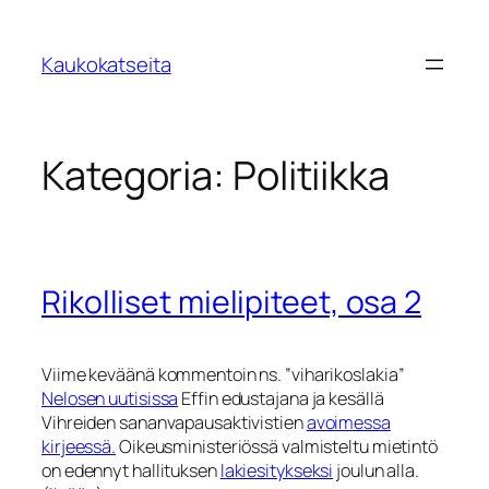
Siirry
sisältöön
Kaukokatseita
Kategoria:
Politiikka
Rikolliset mielipiteet, osa 2
Viime keväänä kommentoin ns. ”viharikoslakia”
Nelosen uutisissa
Effin edustajana ja kesällä
Vihreiden sananvapausaktivistien
avoimessa
kirjeessä.
Oikeusministeriössä valmisteltu mietintö
on edennyt hallituksen
lakiesitykseksi
joulun alla.