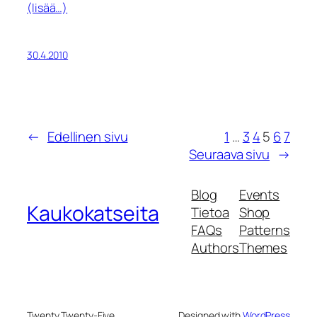
(lisää…)
30.4.2010
←
Edellinen sivu
1
…
3
4
5
6
7
Seuraava sivu
→
Blog
Events
Kaukokatseita
Tietoa
Shop
FAQs
Patterns
Authors
Themes
Twenty Twenty-Five
Designed with
WordPress