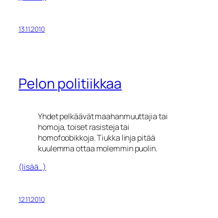
13.11.2010
Pelon politiikkaa
Yhdet pelkäävät maahanmuuttajia tai
homoja, toiset rasisteja tai
homofoobikkoja. Tiukka linja pitää
kuulemma ottaa molemmin puolin.
(lisää…)
12.11.2010