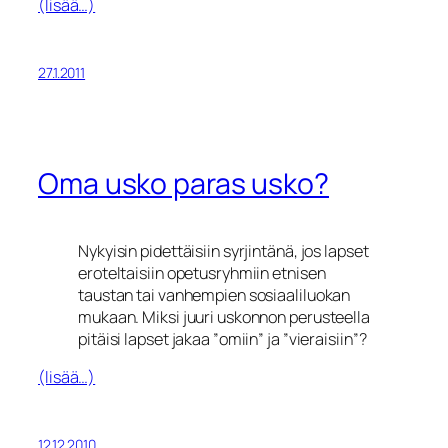
(lisää…)
27.1.2011
Oma usko paras usko?
Nykyisin pidettäisiin syrjintänä, jos lapset
eroteltaisiin opetusryhmiin etnisen
taustan tai vanhempien sosiaaliluokan
mukaan. Miksi juuri uskonnon perusteella
pitäisi lapset jakaa ”omiin” ja ”vieraisiin”?
(lisää…)
12.12.2010